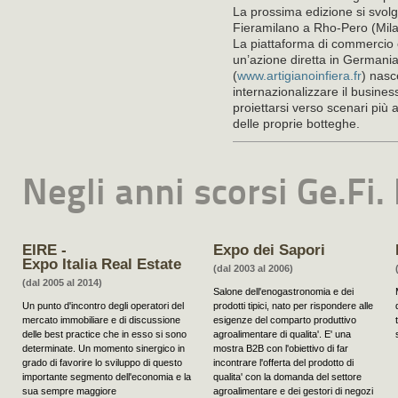
La prossima edizione si svol
Fieramilano a Rho-Pero (Mila
La piattaforma di commercio e
un’azione diretta in Germania
(
www.artigianoinfiera.fr
) nasc
internazionalizzare il busines
proiettarsi verso scenari più 
delle proprie botteghe.
Negli anni scorsi Ge.Fi
EIRE -
Expo dei Sapori
Expo Italia Real Estate
(dal 2003 al 2006)
(dal 2005 al 2014)
Salone dell'enogastronomia e dei
Un punto d'incontro degli operatori del
prodotti tipici, nato per rispondere alle
mercato immobiliare e di discussione
esigenze del comparto produttivo
delle best practice che in esso si sono
agroalimentare di qualita'. E' una
determinate. Un momento sinergico in
mostra B2B con l'obiettivo di far
grado di favorire lo sviluppo di questo
incontrare l'offerta del prodotto di
importante segmento dell'economia e la
qualita' con la domanda del settore
sua sempre maggiore
agroalimentare e dei gestori di negozi